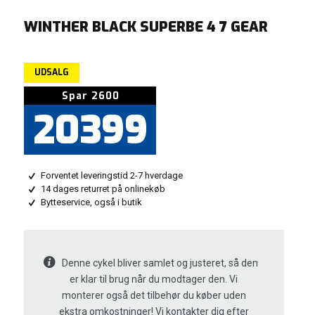
WINTHER BLACK SUPERBE 4 7 GEAR
UDSALG
Den
Den
Spar 2600
oprindelige
aktuelle
20399
pris
pris
var:
er:
22999.
20399.
Forventet leveringstid 2-7 hverdage
14 dages returret på onlinekøb
Bytteservice, også i butik
Denne cykel bliver samlet og justeret, så den
er klar til brug når du modtager den. Vi
monterer også det tilbehør du køber uden
ekstra omkostninger! Vi kontakter dig efter