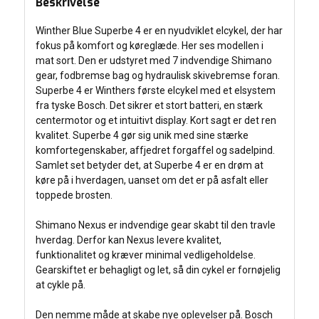
Beskrivelse
Winther Blue Superbe 4 er en nyudviklet elcykel, der har
fokus på komfort og køreglæde. Her ses modellen i
mat sort. Den er udstyret med 7 indvendige Shimano
gear, fodbremse bag og hydraulisk skivebremse foran.
Superbe 4 er Winthers første elcykel med et elsystem
fra tyske Bosch. Det sikrer et stort batteri, en stærk
centermotor og et intuitivt display. Kort sagt er det ren
kvalitet. Superbe 4 gør sig unik med sine stærke
komfortegenskaber, affjedret forgaffel og sadelpind.
Samlet set betyder det, at Superbe 4 er en drøm at
køre på i hverdagen, uanset om det er på asfalt eller
toppede brosten.
Shimano Nexus er indvendige gear skabt til den travle
hverdag. Derfor kan Nexus levere kvalitet,
funktionalitet og kræver minimal vedligeholdelse.
Gearskiftet er behagligt og let, så din cykel er fornøjelig
at cykle på.
Den nemme måde at skabe nye oplevelser på. Bosch