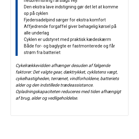
nedbremsning i al slags vejr
Den ekstra lave indstigning gør det let at komme
op på cyklen
Fjedersadelpind sørger for ekstra komfort
Affjedrende forgaffel giver behagelig kørsel på
alle underlag
Cyklen er udstyret med praktisk kædeskærm
Både for- og baglygte er fastmonterede og får
strøm fra batteriet
Cykelrækkevidden afhænger desuden af følgende
faktorer: Det valgte gear, dæktrykket, cyklistens vægt,
cykelhastigheden, terrænet, vindforholdene, batteriets
alder og den indstillede trædeassistance.
Opladningskapaciteten reduceres med tiden afhængigt
af brug, alder og vedligeholdelse.