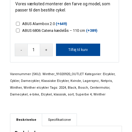
Vores værksted monterer den farve og model, som
passer til den bestilte cykel.
ABUS Alarmbox 2.0
(+
649
)
ABUS 6806 Catena kædelås – 110 cm
(+
389
)
Winther
Tilføj til kurv
Black
Superbe
4
7
Varenummer (SKU):
Winther_91020920_OUTLET
Kategorier:
Elcykler
,
gear
Cykler
,
Damecykler
,
Klassiske Elcykler
,
Kvinde
,
Lagersync
,
Netpris
,
antal
Winther
,
Winther elcykler
Tags:
2024
,
Black
,
Bosch
,
Centermotor
,
Damecykel
,
e-bike
,
Elcykel
,
klassisk
,
sort
,
Superbe 4
,
Winther
Beskrivelse
Specifikationer