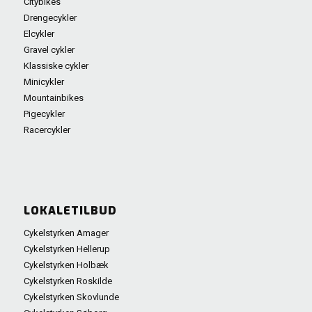
Citybikes
Drengecykler
Elcykler
Gravel cykler
Klassiske cykler
Minicykler
Mountainbikes
Pigecykler
Racercykler
LOKALETILBUD
Cykelstyrken Amager
Cykelstyrken Hellerup
Cykelstyrken Holbæk
Cykelstyrken Roskilde
Cykelstyrken Skovlunde