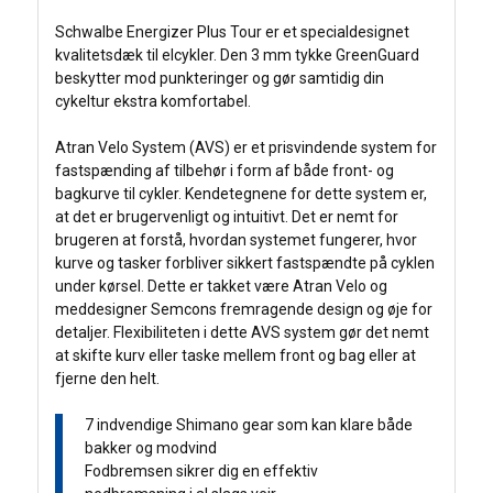
Schwalbe Energizer Plus Tour er et specialdesignet
kvalitetsdæk til elcykler. Den 3 mm tykke GreenGuard
beskytter mod punkteringer og gør samtidig din
cykeltur ekstra komfortabel.
Atran Velo System (AVS) er et prisvindende system for
fastspænding af tilbehør i form af både front- og
bagkurve til cykler. Kendetegnene for dette system er,
at det er brugervenligt og intuitivt. Det er nemt for
brugeren at forstå, hvordan systemet fungerer, hvor
kurve og tasker forbliver sikkert fastspændte på cyklen
under kørsel. Dette er takket være Atran Velo og
meddesigner Semcons fremragende design og øje for
detaljer. Flexibiliteten i dette AVS system gør det nemt
at skifte kurv eller taske mellem front og bag eller at
fjerne den helt.
7 indvendige Shimano gear som kan klare både
bakker og modvind
Fodbremsen sikrer dig en effektiv