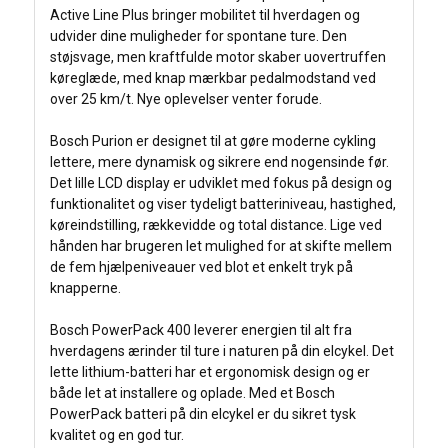
Active Line Plus bringer mobilitet til hverdagen og
udvider dine muligheder for spontane ture. Den
støjsvage, men kraftfulde motor skaber uovertruffen
køreglæde, med knap mærkbar pedalmodstand ved
over 25 km/t. Nye oplevelser venter forude.
Bosch Purion er designet til at gøre moderne cykling
lettere, mere dynamisk og sikrere end nogensinde før.
Det lille LCD display er udviklet med fokus på design og
funktionalitet og viser tydeligt batteriniveau, hastighed,
køreindstilling, rækkevidde og total distance. Lige ved
hånden har brugeren let mulighed for at skifte mellem
de fem hjælpeniveauer ved blot et enkelt tryk på
knapperne.
Bosch PowerPack 400 leverer energien til alt fra
hverdagens ærinder til ture i naturen på din elcykel. Det
lette lithium-batteri har et ergonomisk design og er
både let at installere og oplade. Med et Bosch
PowerPack batteri på din elcykel er du sikret tysk
kvalitet og en god tur.