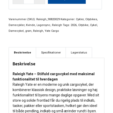
Yate
Cargo
7
gear
Varenummer (SKU):
Raleigh_90820029
Kategorier:
Cykler
,
Citybikes
,
antal
Damecykler
,
Kvinde
,
Lagersync
,
Raleigh
Tags:
2026
,
Citybike
,
Cykel
,
Damecykel
,
grøn
,
Raleigh
,
Yate Cargo
Beskrivelse
Specifikationer
Lagerstatus
Beskrivelse
Raleigh Yate – Stilfuld cargocykel med maksimal
funktionalitet til hverdagen
Raleigh Yate er en moderne og unik cargocykel, der
kombinerer klassisk design, praktiske løsninger og høj
funktionalitet til byens mange daglige opgaver. Med sit
store og solide frontlad får du rigelig plads til indkøb,
tasker, pakker eller sportstasken, hvilket gør den ideel
til både pendling, indkøb og små ærinder rundt i byen.