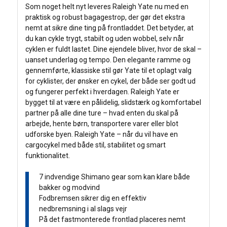
Som noget helt nyt leveres Raleigh Yate nu med en
praktisk og robust bagagestrop, der gør det ekstra
nemt at sikre dine ting på frontladdet. Det betyder, at
du kan cykle trygt, stabilt og uden wobbel, selv når
cyklen er fuldt lastet. Dine ejendele bliver, hvor de skal –
uanset underlag og tempo. Den elegante ramme og
gennemførte, klassiske stil gør Yate til et oplagt valg
for cyklister, der ønsker en cykel, der både ser godt ud
og fungerer perfekt i hverdagen. Raleigh Yate er
bygget til at være en pålidelig, slidstærk og komfortabel
partner på alle dine ture – hvad enten du skal på
arbejde, hente børn, transportere varer eller blot
udforske byen. Raleigh Yate – når du vil have en
cargocykel med både stil, stabilitet og smart
funktionalitet.
7 indvendige Shimano gear som kan klare både
bakker og modvind
Fodbremsen sikrer dig en effektiv
nedbremsning i al slags vejr
På det fastmonterede frontlad placeres nemt