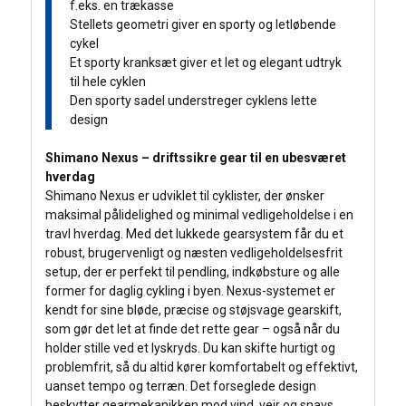
f.eks. en trækasse
Stellets geometri giver en sporty og letløbende
cykel
Et sporty kranksæt giver et let og elegant udtryk
til hele cyklen
Den sporty sadel understreger cyklens lette
design
Shimano Nexus – driftssikre gear til en ubesværet
hverdag
Shimano Nexus er udviklet til cyklister, der ønsker
maksimal pålidelighed og minimal vedligeholdelse i en
travl hverdag. Med det lukkede gearsystem får du et
robust, brugervenligt og næsten vedligeholdelsesfrit
setup, der er perfekt til pendling, indkøbsture og alle
former for daglig cykling i byen. Nexus-systemet er
kendt for sine bløde, præcise og støjsvage gearskift,
som gør det let at finde det rette gear – også når du
holder stille ved et lyskryds. Du kan skifte hurtigt og
problemfrit, så du altid kører komfortabelt og effektivt,
uanset tempo og terræn. Det forseglede design
beskytter gearmekanikken mod vind, vejr og snavs,