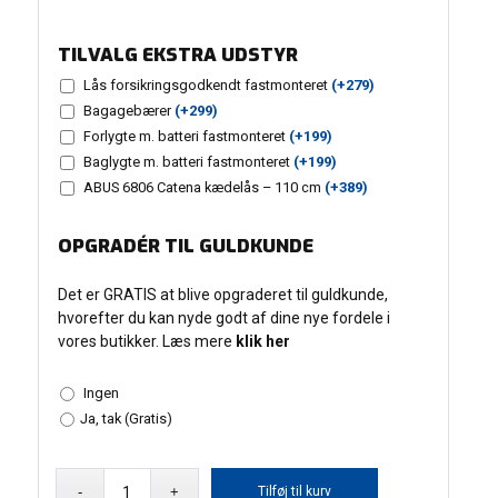
TILVALG EKSTRA UDSTYR
Lås forsikringsgodkendt fastmonteret
(+
279
)
Bagagebærer
(+
299
)
Forlygte m. batteri fastmonteret
(+
199
)
Baglygte m. batteri fastmonteret
(+
199
)
ABUS 6806 Catena kædelås – 110 cm
(+
389
)
OPGRADÉR TIL GULDKUNDE
Det er GRATIS at blive opgraderet til guldkunde,
hvorefter du kan nyde godt af dine nye fordele i
vores butikker. Læs mere
klik her
Ingen
Ja, tak (Gratis)
Raleigh
Tilføj til kurv