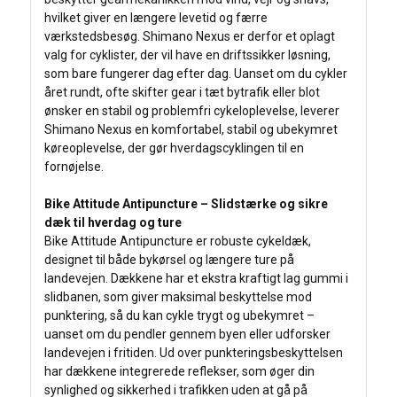
hvilket giver en længere levetid og færre
værkstedsbesøg. Shimano Nexus er derfor et oplagt
valg for cyklister, der vil have en driftssikker løsning,
som bare fungerer dag efter dag. Uanset om du cykler
året rundt, ofte skifter gear i tæt bytrafik eller blot
ønsker en stabil og problemfri cykeloplevelse, leverer
Shimano Nexus en komfortabel, stabil og ubekymret
køreoplevelse, der gør hverdagscyklingen til en
fornøjelse.
Bike Attitude Antipuncture – Slidstærke og sikre
dæk til hverdag og ture
Bike Attitude Antipuncture er robuste cykeldæk,
designet til både bykørsel og længere ture på
landevejen. Dækkene har et ekstra kraftigt lag gummi i
slidbanen, som giver maksimal beskyttelse mod
punktering, så du kan cykle trygt og ubekymret –
uanset om du pendler gennem byen eller udforsker
landevejen i fritiden. Ud over punkteringsbeskyttelsen
har dækkene integrerede reflekser, som øger din
synlighed og sikkerhed i trafikken uden at gå på