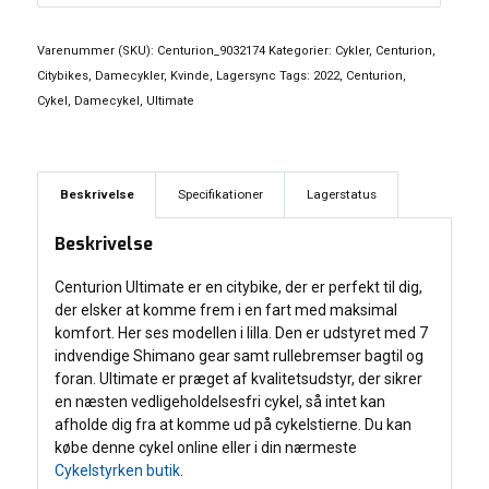
gear
antal
Varenummer (SKU):
Centurion_9032174
Kategorier:
Cykler
,
Centurion
,
Citybikes
,
Damecykler
,
Kvinde
,
Lagersync
Tags:
2022
,
Centurion
,
Cykel
,
Damecykel
,
Ultimate
Beskrivelse
Specifikationer
Lagerstatus
Beskrivelse
Centurion Ultimate er en citybike, der er perfekt til dig,
der elsker at komme frem i en fart med maksimal
komfort. Her ses modellen i lilla. Den er udstyret med 7
indvendige Shimano gear samt rullebremser bagtil og
foran. Ultimate er præget af kvalitetsudstyr, der sikrer
en næsten vedligeholdelsesfri cykel, så intet kan
afholde dig fra at komme ud på cykelstierne. Du kan
købe denne cykel online eller i din nærmeste
Cykelstyrken butik
.