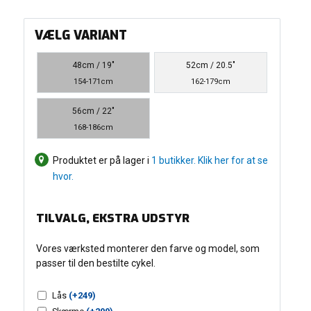
VÆLG VARIANT
48cm / 19"
52cm / 20.5"
154-171cm
162-179cm
56cm / 22"
168-186cm
Produktet er på lager i
1 butikker. Klik her for at se
hvor.
TILVALG, EKSTRA UDSTYR
Vores værksted monterer den farve og model, som
passer til den bestilte cykel.
Lås
(+
249
)