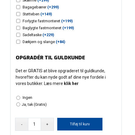
Skærme
(+
299
)
Bagagebærer
(+
299
)
Støtteben
(+
149
)
Forlygte fastmonteret
(+
199
)
Baglygte fastmonteret
(+
199
)
Sadeltaske
(+
229
)
Dækjern og slange
(+
84
)
OPGRADÉR TIL GULDKUNDE
Det er GRATIS at blive opgraderet til guldkunde,
hvorefter du kan nyde godt af dine nye fordele i
vores butikker. Læs mere
klik her
Ingen
Ja, tak (Gratis)
Centurion
Tilføj til kurv
Ultimate
7