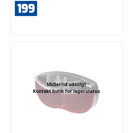
199
Midlertid udsolgt
Kontakt butik for lagerstatus