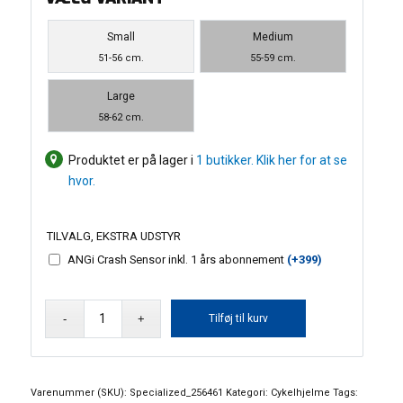
Small
Medium
51-56 cm.
55-59 cm.
Large
58-62 cm.
Produktet er på lager i
1 butikker. Klik her for at se
hvor.
TILVALG, EKSTRA UDSTYR
ANGi Crash Sensor inkl. 1 års abonnement
(+
399
)
Specialized
Tilføj til kurv
Mode
Mips
cykelhjelm
antal
Varenummer (SKU):
Specialized_256461
Kategori:
Cykelhjelme
Tags: