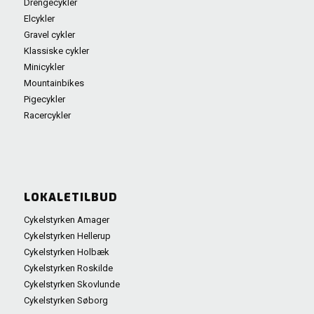
Drengecykler
Elcykler
Gravel cykler
Klassiske cykler
Minicykler
Mountainbikes
Pigecykler
Racercykler
LOKALETILBUD
Cykelstyrken Amager
Cykelstyrken Hellerup
Cykelstyrken Holbæk
Cykelstyrken Roskilde
Cykelstyrken Skovlunde
Cykelstyrken Søborg