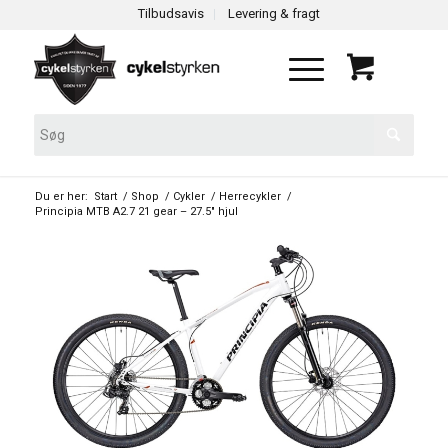
Tilbudsavis
Levering & fragt
Du er her:
Start
/
Shop
/
Cykler
/
Herrecykler
/
Principia MTB A2.7 21 gear – 27.5″ hjul