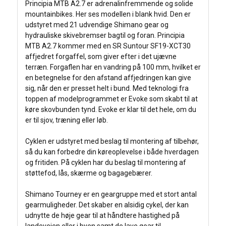
Principia MTB A2.7 er adrenalinfremmende og solide
mountainbikes. Her ses modellen i blank hvid. Den er
udstyret med 21 udvendige Shimano gear og
hydrauliske skivebremser bagtil og foran. Principia
MTB A2.7 kommer med en SR Suntour SF19-XCT30
affjedret forgaffel, som giver efter i det ujævne
terræn. Forgaflen har en vandring på 100 mm, hvilket er
en betegnelse for den afstand affjedringen kan give
sig, når den er presset helt i bund. Med teknologi fra
toppen af modelprogrammet er Evoke som skabt til at
køre skovbunden tynd. Evoke er klar til det hele, om du
er til sjov, træning eller løb.
Cyklen er udstyret med beslag til montering af tilbehør,
så du kan forbedre din køreoplevelse i både hverdagen
og fritiden. På cyklen har du beslag til montering af
støttefod, lås, skærme og bagagebærer.
Shimano Tourney er en geargruppe med et stort antal
gearmuligheder. Det skaber en alsidig cykel, der kan
udnytte de høje gear til at håndtere hastighed på