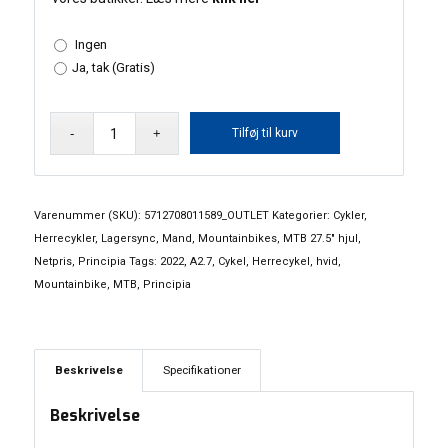
Ingen
Ja, tak (Gratis)
Principia
Tilføj til kurv
MTB
A2.7
21
gear
Varenummer (SKU):
5712708011589_OUTLET
Kategorier:
Cykler
,
-
Herrecykler
,
Lagersync
,
Mand
,
Mountainbikes
,
MTB 27.5" hjul
,
27.5"
Netpris
,
Principia
Tags:
2022
,
A2.7
,
Cykel
,
Herrecykel
,
hvid
,
hjul
Mountainbike
,
MTB
,
Principia
antal
Beskrivelse
Specifikationer
Beskrivelse