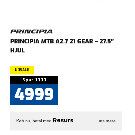
PRINCIPIA MTB A2.7 21 GEAR – 27.5″
HJUL
UDSALG
Den
Den
Spar 1000
oprindelige
aktuelle
4999
pris
pris
var:
er:
5999.
4999.
Køb nu, betal med
Læs mere