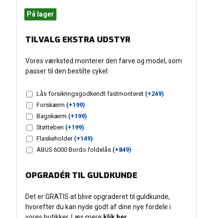
På lager
TILVALG EKSTRA UDSTYR
Vores værksted monterer den farve og model, som
passer til den bestilte cykel.
Lås forsikringsgodkendt fastmonteret
(+
249
)
Forskærm
(+
199
)
Bagskærm
(+
199
)
Støtteben
(+
199
)
Flaskeholder
(+
149
)
ABUS 6000 Bordo foldelås
(+
849
)
OPGRADÉR TIL GULDKUNDE
Det er GRATIS at blive opgraderet til guldkunde,
hvorefter du kan nyde godt af dine nye fordele i
vores butikker. Læs mere
klik her