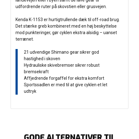
landevejen eller i byen samt de lave gear til
udfordrende ruter på skovstien eller grusvejen.
Kenda K-1153 er hurtigtrullende dæk til off-road brug.
Det stærke greb kombineret med en høj beskyttelse
mod punkteringer, gør cyklen ekstra alsidig – uanset
terrænet.
21 udvendige Shimano gear sikrer god
hastighed i skoven
Hydrauliske skivebremser sikrer robust
bremsekraft
Affjedrende forgaffel for ekstra komfort
Sportssadlen er med til at give cyklen et let
udtryk
GODE ALTERNATIVER TIL