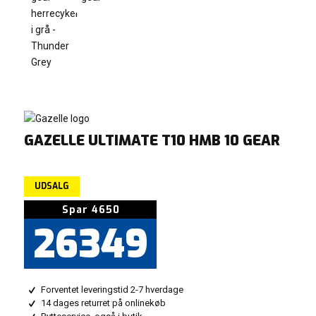
GAZELLE ULTIMATE T10 HMB 10 GEAR
UDSALG
Den
Den
Spar 4650
oprindelige
aktuelle
26349
pris
pris
var:
er:
30999.
26349.
Forventet leveringstid 2-7 hverdage
14 dages returret på onlinekøb