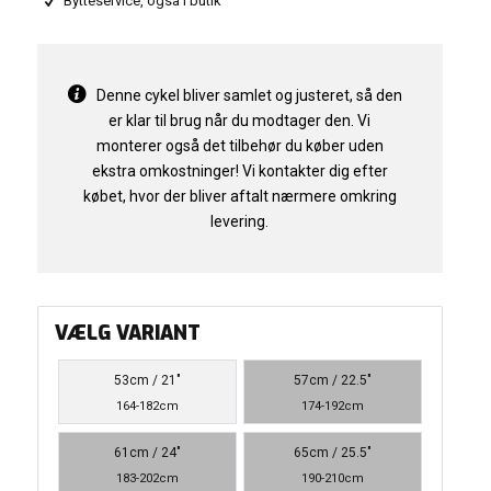
Bytteservice, også i butik
Denne cykel bliver samlet og justeret, så den
er klar til brug når du modtager den. Vi
monterer også det tilbehør du køber uden
ekstra omkostninger! Vi kontakter dig efter
købet, hvor der bliver aftalt nærmere omkring
levering.
VÆLG VARIANT
53cm / 21"
57cm / 22.5"
164-182cm
174-192cm
61cm / 24"
65cm / 25.5"
183-202cm
190-210cm