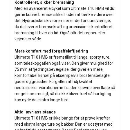
Kontrolleret, sikker bremsning
Med en avanceret elcykel som Ultimate T10 HMB vil du
gerne kunne bremse sikkert uden at tænke videre over
det. Hydrauliske skivebremser er derfor uundværlige,
da de leverer bremsekraft og præcision til kontrolleret
bremsning til hver en tid. Også når det regner eller
vejene er våde.
Mere komfort med forgaffelaffjedring
Ultimate T10 HMB er fremstillet til lange, sporty ture,
som teleskopgaflen også viser. Den giver mulighed for
75 mm affjedringsbevægelse, der giver en mere
komfortabel kørsel på eksempelvis brostensbelagte
gader og grusstier. Forgaflen af høj kvalitet
neutraliserer vibrationerne fra den ujævne overflade så
meget som muligt, så du ikke bliver træt så hurtigt og
kan nyde de ekstra lange ture.
Altid jævn assistance
Ultimate T10 HMB er ikke bange for at prøve kræfter
med ekstra lange ture og bakker. Den er udstyret med