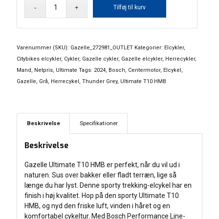
Gazelle
Tilføj til kurv
Ultimate
T10
HMB
10
Varenummer (SKU):
Gazelle_272981_OUTLET
Kategorier:
Elcykler
,
gear
Citybikes elcykler
,
Cykler
,
Gazelle cykler
,
Gazelle elcykler
,
Herrecykler
,
antal
Mand
,
Netpris
,
Ultimate
Tags:
2024
,
Bosch
,
Centermotor
,
Elcykel
,
Gazelle
,
Grå
,
Herrecykel
,
Thunder Grey
,
Ultimate T10 HMB
Beskrivelse
Specifikationer
Beskrivelse
Gazelle Ultimate T10 HMB er perfekt, når du vil ud i
naturen. Sus over bakker eller fladt terræn, lige så
længe du har lyst. Denne sporty trekking-elcykel har en
finish i høj kvalitet. Hop på den sporty Ultimate T10
HMB, og nyd den friske luft, vinden i håret og en
komfortabel cykeltur. Med Bosch Performance Line-