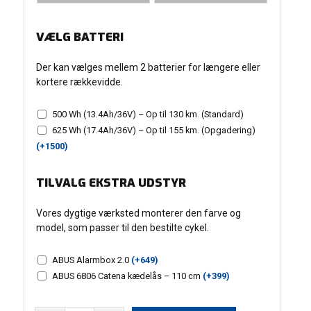
VÆLG BATTERI
Der kan vælges mellem 2 batterier for længere eller
kortere rækkevidde.
500 Wh (13.4Ah/36V) – Op til 130 km. (Standard)
625 Wh (17.4Ah/36V) – Op til 155 km. (Opgadering)
(+
1500
)
TILVALG EKSTRA UDSTYR
Vores dygtige værksted monterer den farve og
model, som passer til den bestilte cykel.
ABUS Alarmbox 2.0
(+
649
)
ABUS 6806 Catena kædelås – 110 cm
(+
399
)