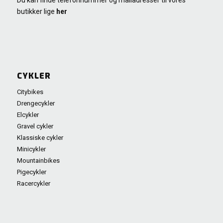
Du kan finde telefonnummer og mailadresser til vores
butikker lige
her
CYKLER
Citybikes
Drengecykler
Elcykler
Gravel cykler
Klassiske cykler
Minicykler
Mountainbikes
Pigecykler
Racercykler