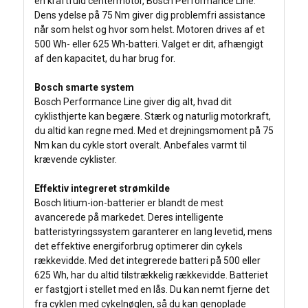
en kraftfuld centermotor, Bosch Performance Line.
Dens ydelse på 75 Nm giver dig problemfri assistance
når som helst og hvor som helst. Motoren drives af et
500 Wh- eller 625 Wh-batteri. Valget er dit, afhængigt
af den kapacitet, du har brug for.
Bosch smarte system
Bosch Performance Line giver dig alt, hvad dit
cyklisthjerte kan begære. Stærk og naturlig motorkraft,
du altid kan regne med. Med et drejningsmoment på 75
Nm kan du cykle stort overalt. Anbefales varmt til
krævende cyklister.
Effektiv integreret strømkilde
Bosch litium-ion-batterier er blandt de mest
avancerede på markedet. Deres intelligente
batteristyringssystem garanterer en lang levetid, mens
det effektive energiforbrug optimerer din cykels
rækkevidde. Med det integrerede batteri på 500 eller
625 Wh, har du altid tilstrækkelig rækkevidde. Batteriet
er fastgjort i stellet med en lås. Du kan nemt fjerne det
fra cyklen med cykelnøglen, så du kan genoplade