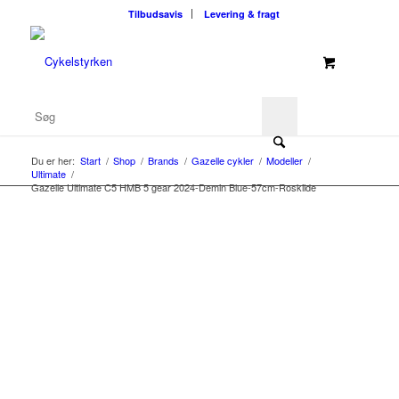
Tilbudsavis
Levering & fragt
Du er her:
Start
/
Shop
/
Brands
/
Gazelle cykler
/
Modeller
/
Ultimate
/
Gazelle Ultimate C5 HMB 5 gear 2024-Demin Blue-57cm-Roskilde