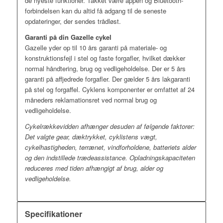
de nyeste funktioner. Takket være appen og Bluetooth-
forbindelsen kan du altid få adgang til de seneste
opdateringer, der sendes trådløst.
Garanti på din Gazelle cykel
Gazelle yder op til 10 års garanti på materiale- og
konstruktionsfejl i stel og faste forgafler, hvilket dækker
normal håndtering, brug og vedligeholdelse. Der er 5 års
garanti på affjedrede forgafler. Der gælder 5 års lakgaranti
på stel og forgaffel. Cyklens komponenter er omfattet af 24
måneders reklamationsret ved normal brug og
vedligeholdelse.
Cykelrækkevidden afhænger desuden af følgende faktorer:
Det valgte gear, dæktrykket, cyklistens vægt,
cykelhastigheden, terrænet, vindforholdene, batteriets alder
og den indstillede trædeassistance. Opladningskapaciteten
reduceres med tiden afhængigt af brug, alder og
vedligeholdelse.
Specifikationer