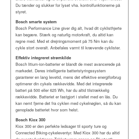
Du tænder og slukker for lyset vha. kontrolfunktionerne på
styret.
Bosch smarte system
Bosch Performance Line giver dig alt, hvad dit cyklisthjerte
kan begære. Stærk og naturlig motorkraft, du altid kan
regne med. Med et drejningsmoment på 75 Nm kan du
cykle stort overalt. Anbefales varmt til krævende cyklister.
Effektiv integreret strømkilde
Bosch litium-ion-batterier er blandt de mest avancerede på
markedet. Deres intelligente batteristyringssystem
garanterer en lang levetid, mens det effektive energiforbrug
optimerer din cykels rækkevidde. Med det integrerede
batteri på 500 eller 625 Wh, har du altid tilstrækkelig
rækkevidde. Batteriet er fastgjort i stellet med en lås. Du
kan nemt fjerne det fra cyklen med cykelnøglen, så du kan
genoplade batteriet hvor som helst.
Bosch Kiox 300
Kiox 300 er den perfekte ledsager til sporty ture og
Connected Biking-cykeleventyr. Med Kiox 300 har du altid