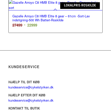
LOKALPRIS ROSKILDE
Gazelle Arroyo C8 HMB Elite 8 gear – 61cm -Sort-Lav
indstigning-500 Wh Batteri-Roskilde
Den
Den
27499
22999
oprindelige
aktuelle
pris
pris
var:
er:
27499.
22999.
KUNDESERVICE
HJÆLP TIL DIT KØB
kundeservice@cykelstyrken.dk
HJÆLP EFTER DIT KØB
kundeservice@cykelstyrken.dk
KONTAKT TIL BUTIK