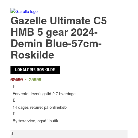
Gazelle Ultimate C5
HMB 5 gear 2024-
Demin Blue-57cm-
Roskilde
LOKALPRIS ROSKILDE
Den
Den
32499
25999
oprindelige
aktuelle
Forventet leveringstid 2-7 hverdage
pris
pris
var:
er:
14 dages returret på onlinekøb
32499.
25999.
Bytteservice, også i butik