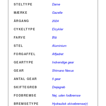
STELTYPE
Dame
MÆRKE
Gazelle
ÅRGANG
2024
CYKELTYPE
Elcykler
FARVE
Blå
STEL
Aluminium
FORGAFFEL
Affjedret
GEARTYPE
Indvendige gear
GEAR
Shimano Nexus
ANTAL GEAR
5 gear
SKIFTEGREB
Drejegreb
FODBREMSE
Nej, uden fodbremse
BREMSETYPE
Hydraulisk skivebremse(r)