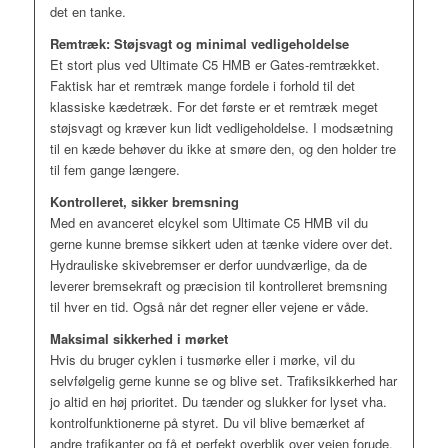
det en tanke.
Remtræk: Støjsvagt og minimal vedligeholdelse
Et stort plus ved Ultimate C5 HMB er Gates-remtrækket.
Faktisk har et remtræk mange fordele i forhold til det
klassiske kædetræk. For det første er et remtræk meget
støjsvagt og kræver kun lidt vedligeholdelse. I modsætning
til en kæde behøver du ikke at smøre den, og den holder tre
til fem gange længere.
Kontrolleret, sikker bremsning
Med en avanceret elcykel som Ultimate C5 HMB vil du
gerne kunne bremse sikkert uden at tænke videre over det.
Hydrauliske skivebremser er derfor uundværlige, da de
leverer bremsekraft og præcision til kontrolleret bremsning
til hver en tid. Også når det regner eller vejene er våde.
Maksimal sikkerhed i mørket
Hvis du bruger cyklen i tusmørke eller i mørke, vil du
selvfølgelig gerne kunne se og blive set. Trafiksikkerhed har
jo altid en høj prioritet. Du tænder og slukker for lyset vha.
kontrolfunktionerne på styret. Du vil blive bemærket af
andre trafikanter og få et perfekt overblik over vejen forude.