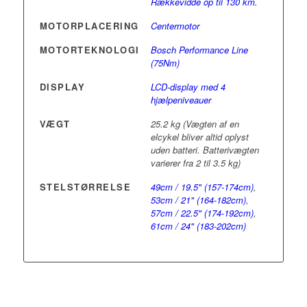
Rækkevidde op til 130 km.
MOTORPLACERING
Centermotor
MOTORTEKNOLOGI
Bosch Performance Line
(75Nm)
DISPLAY
LCD-display med 4
hjælpeniveauer
VÆGT
25.2 kg (Vægten af en
elcykel bliver altid oplyst
uden batteri. Batterivægten
varierer fra 2 til 3.5 kg)
STELSTØRRELSE
49cm / 19.5" (157-174cm)
,
53cm / 21" (164-182cm)
,
57cm / 22.5" (174-192cm)
,
61cm / 24" (183-202cm)