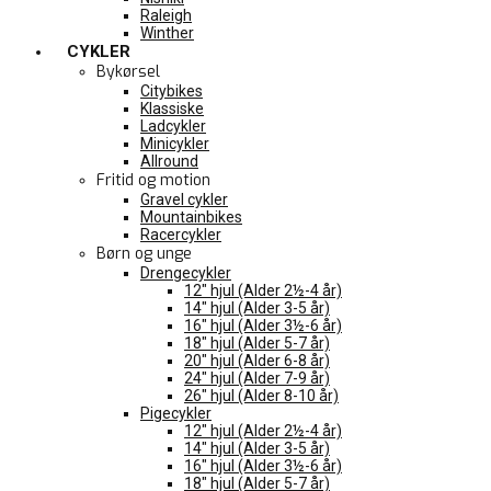
Raleigh
Winther
CYKLER
Bykørsel
Citybikes
Klassiske
Ladcykler
Minicykler
Allround
Fritid og motion
Gravel cykler
Mountainbikes
Racercykler
Børn og unge
Drengecykler
12″ hjul (Alder 2½-4 år)
14″ hjul (Alder 3-5 år)
16″ hjul (Alder 3½-6 år)
18″ hjul (Alder 5-7 år)
20″ hjul (Alder 6-8 år)
24″ hjul (Alder 7-9 år)
26″ hjul (Alder 8-10 år)
Pigecykler
12″ hjul (Alder 2½-4 år)
14″ hjul (Alder 3-5 år)
16″ hjul (Alder 3½-6 år)
18″ hjul (Alder 5-7 år)