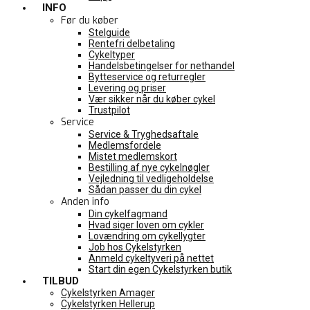
INFO
Før du køber
Stelguide
Rentefri delbetaling
Cykeltyper
Handelsbetingelser for nethandel
Bytteservice og returregler
Levering og priser
Vær sikker når du køber cykel
Trustpilot
Service
Service & Tryghedsaftale
Medlemsfordele
Mistet medlemskort
Bestilling af nye cykelnøgler
Vejledning til vedligeholdelse
Sådan passer du din cykel
Anden info
Din cykelfagmand
Hvad siger loven om cykler
Lovændring om cykellygter
Job hos Cykelstyrken
Anmeld cykeltyveri på nettet
Start din egen Cykelstyrken butik
TILBUD
Cykelstyrken Amager
Cykelstyrken Hellerup