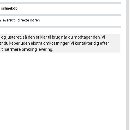
å onlinekøb
å leveret til direkte døren
og justeret, så den er klar til brug når du modtager den. Vi
ør du køber uden ekstra omkostninger! Vi kontakter dig efter
talt nærmere omkring levering.