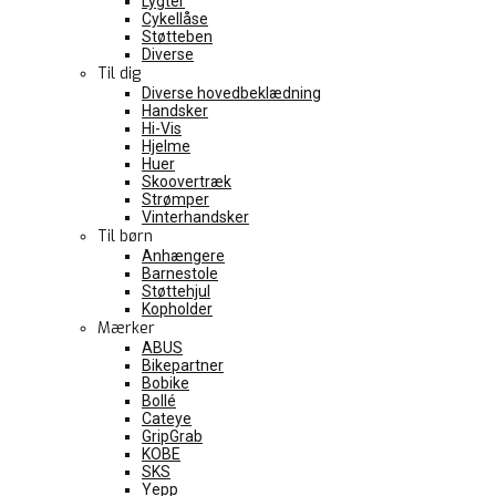
Lygter
Cykellåse
Støtteben
Diverse
Til dig
Diverse hovedbeklædning
Handsker
Hi-Vis
Hjelme
Huer
Skoovertræk
Strømper
Vinterhandsker
Til børn
Anhængere
Barnestole
Støttehjul
Kopholder
Mærker
ABUS
Bikepartner
Bobike
Bollé
Cateye
GripGrab
KOBE
SKS
Yepp