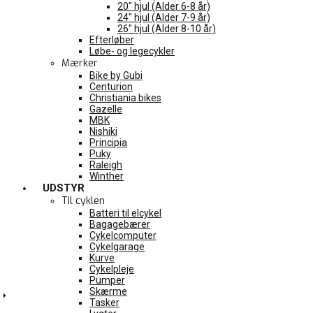
20″ hjul (Alder 6-8 år)
24″ hjul (Alder 7-9 år)
26″ hjul (Alder 8-10 år)
Efterløber
Løbe- og legecykler
Mærker
Bike by Gubi
Centurion
Christiania bikes
Gazelle
MBK
Nishiki
Principia
Puky
Raleigh
Winther
UDSTYR
Til cyklen
Batteri til elcykel
Bagagebærer
Cykelcomputer
Cykelgarage
Kurve
Cykelpleje
Pumper
Skærme
Tasker