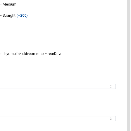
c – Medium
 – Straight
(+
200
)
. hydraulisk skivebremse – rearDrive