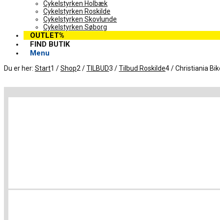
Cykelstyrken Holbæk
Cykelstyrken Roskilde
Cykelstyrken Skovlunde
Cykelstyrken Søborg
OUTLET%
FIND BUTIK
Menu
Du er her:
Start
1
/
Shop
2
/
TILBUD
3
/
Tilbud Roskilde
4
/
Christiania Bi