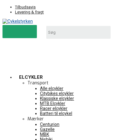
Tilbudsavis
Levering & fragt
ELCYKLER
Transport
Alle elcykler
Citybikes elcykler
Klassiske elcykler
MTB Elcykler
Racer elcykler
Batteri til elcykel
Mærker
Centurion
Gazelle
MBK
Nishiki