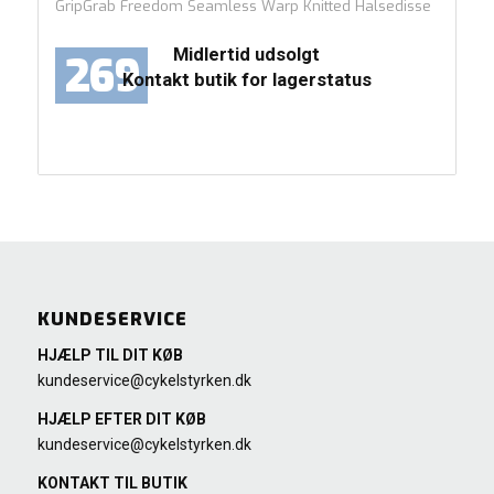
GripGrab Freedom Seamless Warp Knitted Halsedisse
Midlertid udsolgt
269
Kontakt butik for lagerstatus
KUNDESERVICE
HJÆLP TIL DIT KØB
kundeservice@cykelstyrken.dk
HJÆLP EFTER DIT KØB
kundeservice@cykelstyrken.dk
KONTAKT TIL BUTIK