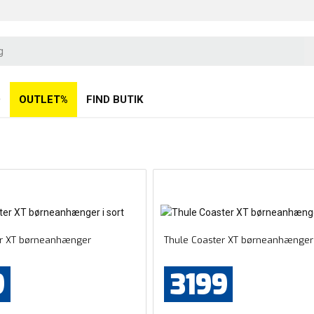
D
OUTLET%
FIND BUTIK
er XT børneanhænger
Thule Coaster XT børneanhænger
9
3199