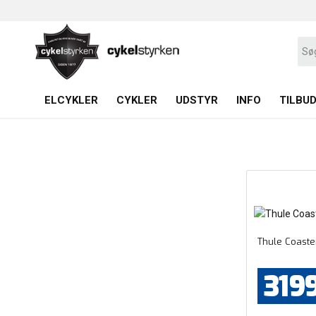
ELCYKLER
CYKLER
UDSTYR
INFO
TILBU
Thule Coast
319