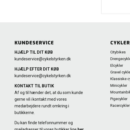
KUNDESERVICE
CYKLER
Citybikes
HJÆLP TIL DIT KØB
Drengecykl
kundeservice@cykelstyrken.dk
Elcykler
HJÆLP EFTER DIT KØB
Gravel cykle
kundeservice@cykelstyrken.dk
Klassiske c
Minicykler
KONTAKT TIL BUTIK
Mountainbi
Af og til hænder det, at du som kunde
Pigecykler
gerne vil i kontakt med vores
Racercykler
medarbejdere rundt omkring i
butikkerne.
Du kan finde telefonnummer og
mailadresser til vores butikker lige
her