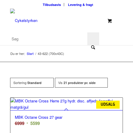
Tilbudsavis
Levering & fragt
Du er her:
Start
/
43-622 (700x43C)
Sortering
Vis
Standard
21 produkter pr. side
UDSALG
MBK Octane Cross 27 gear
Den
Den
6999
5599
oprindelige
aktuelle