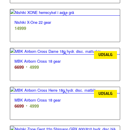
pris
pris
var:
er:
29999.
27499.
Nishiki X-One 22 gear
14999
UDSALG
MBK Airborn Cross 18 gear
Den
Den
6699
4999
oprindelige
aktuelle
pris
pris
var:
er:
6699.
4999.
UDSALG
MBK Airborn Cross 18 gear
Den
Den
6699
4999
oprindelige
aktuelle
pris
pris
var:
er: