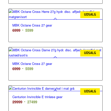
pris
pris
var:
er:
6999.
5599.
UDSALG
MBK Octane Cross 27 gear
Den
Den
6999
5599
oprindelige
aktuelle
pris
pris
var:
er:
6999.
5599.
UDSALG
MBK Octane Cross 27 gear
Den
Den
6999
5599
oprindelige
aktuelle
pris
pris
var:
er:
6999.
5599.
UDSALG
Centurion Invincible E trinløse gear
Den
Den
29999
27499
oprindelige
aktuelle