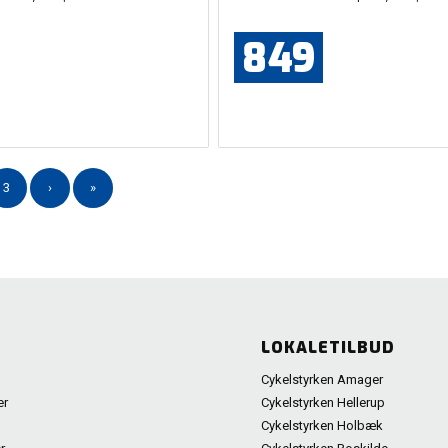
849
3
›
»
LOKALETILBUD
Cykelstyrken Amager
er
Cykelstyrken Hellerup
Cykelstyrken Holbæk