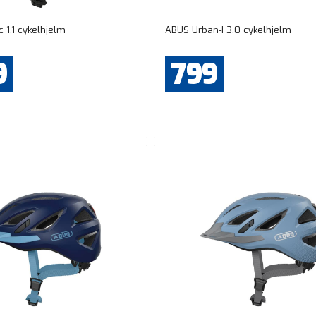
 1.1 cykelhjelm
ABUS Urban-I 3.0 cykelhjelm
9
799