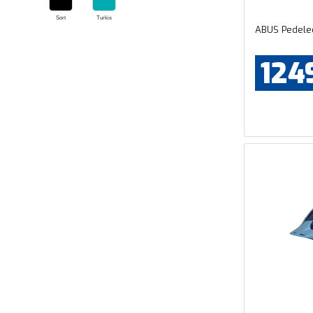
Sort
Turkis
ABUS Pedelec
124