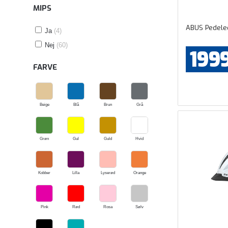
MIPS
ABUS Pedelec
Ja
(4)
Nej
(60)
199
FARVE
Beige
Blå
Brun
Grå
Grøn
Gul
Guld
Hvid
Kobber
Lilla
Lyserød
Orange
Pink
Rød
Rosa
Sølv