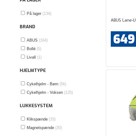
PÅ LAGER
På lager
(134)
ABUS Lane-U
BRAND
649
ABUS
(164)
Bollé
(5)
Livall
(1)
HJELMTYPE
Cykelhjelm - Børn
(56)
Cykelhjelm - Voksen
(125)
LUKKESYSTEM
Klikspænde
(33)
Magnetspænde
(30)